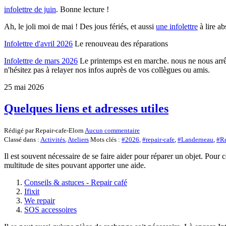
infolettre de juin
. Bonne lecture !
Ah, le joli moi de mai ! Des jous fériés, et aussi
une infolettre
à lire a
Infolettre d'avril 2026
Le renouveau des réparations
Infolettre de mars 2026
Le printemps est en marche. nous ne nous arrê
n'hésitez pas à relayer nos infos auprès de vos collègues ou amis.
25 mai 2026
Quelques liens et adresses utiles
Rédigé par Repair-cafe-Elorn
Aucun commentaire
Classé dans :
Activités
,
Ateliers
Mots clés :
#2026
,
#repair-cafe
,
#Landerneau
,
#Re
Il est souvent nécessaire de se faire aider pour réparer un objet. Pour c
multitude de sites pouvant apporter une aide.
Conseils & astuces - Repair café
Ifixit
We repair
SOS accessoires