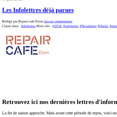
Les Infolettres déjà parues
Rédigé par Repair-cafe-Elorn
Aucun commentaire
Classé dans :
Infolettres
Mots clés :
#2026
,
#infolettre
,
#Newsletter
,
#Outils
,
#rép
Retrouvez ici nos dernières lettres d'infor
La fin de saison approche. Mais avant cette période de repos, voici n