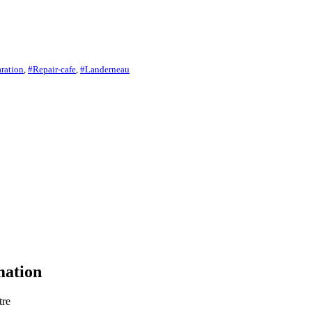
aration
,
#Repair-cafe
,
#Landerneau
mation
otre