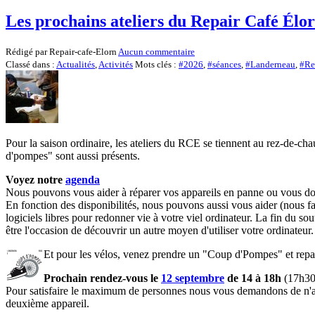
Les prochains ateliers du Repair Café Élo
Rédigé par Repair-cafe-Elorn
Aucun commentaire
Classé dans :
Actualités
,
Activités
Mots clés :
#2026
,
#séances
,
#Landerneau
,
#Re
Pour la saison ordinaire, les ateliers du RCE se tiennent au rez-de-ch
d'pompes" sont aussi présents.
Voyez notre
agenda
Nous pouvons vous aider à réparer vos appareils en panne ou vous do
En fonction des disponibilités, nous pouvons aussi vous aider (nous fa
logiciels libres pour redonner vie à votre viel ordinateur. La fin du 
être l'occasion de découvrir un autre moyen d'utiliser votre ordinateur.
Et pour les vélos, venez prendre un "Coup d'Pompes" et repa
Prochain rendez-vous le
12 septembre
de 14 à 18h
(17h30 
Pour satisfaire le maximum de personnes nous vous demandons de n'app
deuxième appareil.