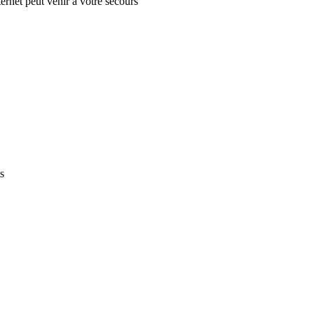
ternet peut venir à votre secours
s