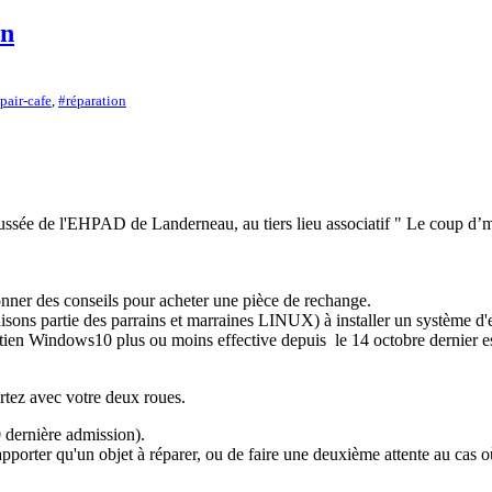
rn
pair-cafe
,
#réparation
aussée de l'EHPAD de Landerneau, au tiers lieu associatif " Le coup d’m
nner des conseils pour acheter une pièce de rechange.
isons partie des parrains et marraines LINUX) à installer un système d'e
soutien Windows10 plus ou moins effective depuis le 14 octobre dernier e
rtez avec votre deux roues.
dernière admission).
orter qu'un objet à réparer, ou de faire une deuxième attente au cas o