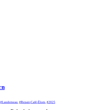
rn
,
#Landerneau
,
#Repair-Café-Élorn
,
#2025