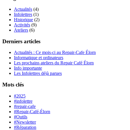
Actualités
(4)
Infolettres
(1)
Historique
(2)
Activités
(9)
Ateliers
(6)
Derniers articles
Actualités : Ce mois-ci au Repair-Cafe Élorn
Informatique et ordinateurs
Les prochains ateliers du Repair Café Élorn
Info importante
Les Infolettres déjà parues
Mots clés
#2025
#infolettre
#repair-cafe
#Repair-Café-Élorn
#Outils
#Newsletter
#Réparation