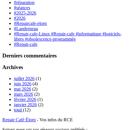
#réparation
#séances
#2025-2026
#2026
#Repaircafe-elorn
#Landerneau
#Repair-cafe-Linux #Repair-cafe #informatique #logiciels-
libres #obsolescence-programmée
#Repair-cafe
Derniers commentaires
Archives
juillet 2026
(1)
juin 2026
(4)
mai 2026
(2)
mars 2026
(2)
février 2026
(1)
janvier 2026
(2)
total
(12)
Repair Café Élorn
- Vos infos du RCE
Suivez-nous sur vos réseaux sociaux préférés :