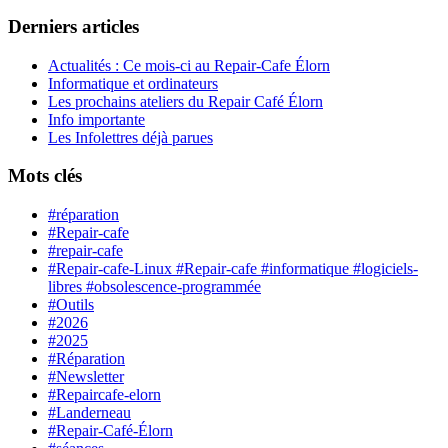
Derniers articles
Actualités : Ce mois-ci au Repair-Cafe Élorn
Informatique et ordinateurs
Les prochains ateliers du Repair Café Élorn
Info importante
Les Infolettres déjà parues
Mots clés
#réparation
#Repair-cafe
#repair-cafe
#Repair-cafe-Linux #Repair-cafe #informatique #logiciels-
libres #obsolescence-programmée
#Outils
#2026
#2025
#Réparation
#Newsletter
#Repaircafe-elorn
#Landerneau
#Repair-Café-Élorn