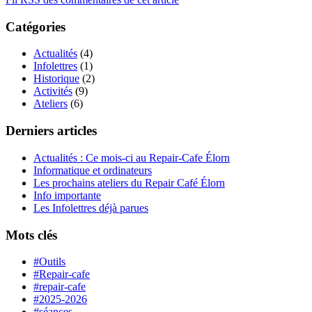
Catégories
Actualités
(4)
Infolettres
(1)
Historique
(2)
Activités
(9)
Ateliers
(6)
Derniers articles
Actualités : Ce mois-ci au Repair-Cafe Élorn
Informatique et ordinateurs
Les prochains ateliers du Repair Café Élorn
Info importante
Les Infolettres déjà parues
Mots clés
#Outils
#Repair-cafe
#repair-cafe
#2025-2026
#séances