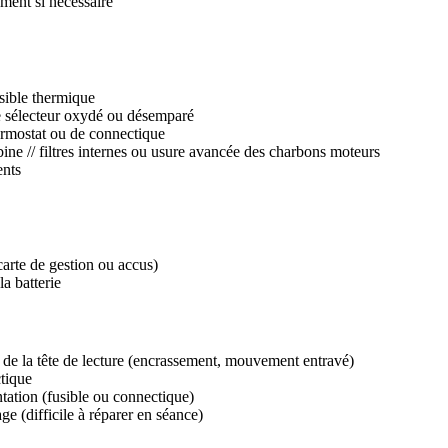
ment si nécessaire
usible thermique
le sélecteur oxydé ou désemparé
hermostat ou de connectique
rbine // filtres internes ou usure avancée des charbons moteurs
ents
carte de gestion ou accus)
la batterie
 de la tête de lecture (encrassement, mouvement entravé)
tique
ntation (fusible ou connectique)
ge (difficile à réparer en séance)