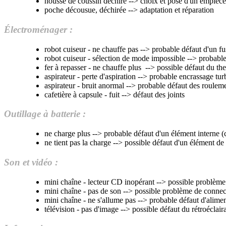
housse de coussin déchiré --> choix et pose d'un empièce
poche décousue, déchirée --> adaptation et réparation
Électroménager :
robot cuiseur - ne chauffe pas --> probable défaut d'un f
robot cuiseur - sélection de mode impossible --> probab
fer à repasser - ne chauffe plus --> possible défaut du t
aspirateur - perte d'aspiration --> probable encrassage tu
aspirateur - bruit anormal --> probable défaut des roulem
cafetière à capsule - fuit --> défaut des joints
Outillage à batterie :
ne charge plus --> probable défaut d'un élément interne (
ne tient pas la charge --> possible défaut d'un élément de 
Son et vidéo :
mini chaîne - lecteur CD inopérant --> possible problème
mini chaîne - pas de son --> possible problème de connec
mini chaîne - ne s'allume pas --> probable défaut d'alime
télévision - pas d'image --> possible défaut du rétroéclaira