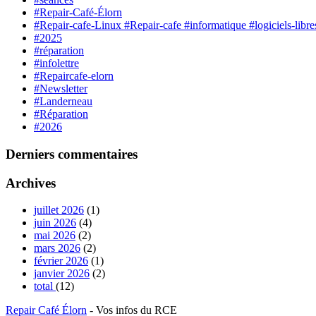
#Repair-Café-Élorn
#Repair-cafe-Linux #Repair-cafe #informatique #logiciels-lib
#2025
#réparation
#infolettre
#Repaircafe-elorn
#Newsletter
#Landerneau
#Réparation
#2026
Derniers commentaires
Archives
juillet 2026
(1)
juin 2026
(4)
mai 2026
(2)
mars 2026
(2)
février 2026
(1)
janvier 2026
(2)
total
(12)
Repair Café Élorn
- Vos infos du RCE