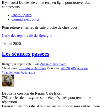
Il y a aussi les sites de commerce en ligne pour trouver des
composants
Radio Spares
Conrad electronics
Pour retrouver les repair-café proche de chez-vous :
Carte des repair-café de Bretagne
14 mai 2026
Les séances passées
Rédigé par Repair-cafe-Elorn
Aucun commentaire
Classé dans :
Historique
,
Activités
Mots clés :
#2026
,
#Repair-cafe
,
#Landerneau
,
#réparation
Depuis la création du Repair Café Élorn :
796
articles de tous genres ont été présentés pour tenter une
réparation.
Dans un peu plus de 51%
des cas
les propriétaires ont récupéré