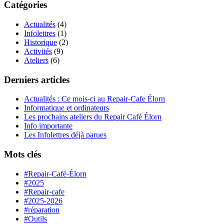
Catégories
Actualités
(4)
Infolettres
(1)
Historique
(2)
Activités
(9)
Ateliers
(6)
Derniers articles
Actualités : Ce mois-ci au Repair-Cafe Élorn
Informatique et ordinateurs
Les prochains ateliers du Repair Café Élorn
Info importante
Les Infolettres déjà parues
Mots clés
#Repair-Café-Élorn
#2025
#Repair-cafe
#2025-2026
#réparation
#Outils