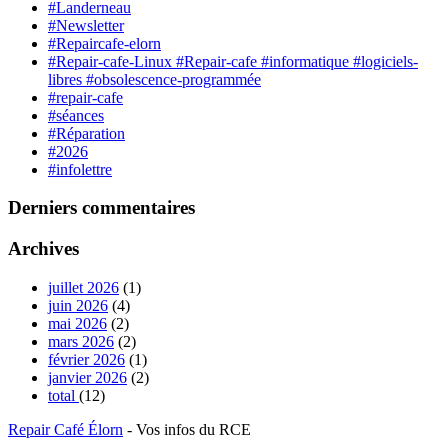
#Landerneau
#Newsletter
#Repaircafe-elorn
#Repair-cafe-Linux #Repair-cafe #informatique #logiciels-
libres #obsolescence-programmée
#repair-cafe
#séances
#Réparation
#2026
#infolettre
Derniers commentaires
Archives
juillet 2026
(1)
juin 2026
(4)
mai 2026
(2)
mars 2026
(2)
février 2026
(1)
janvier 2026
(2)
total
(12)
Repair Café Élorn
- Vos infos du RCE