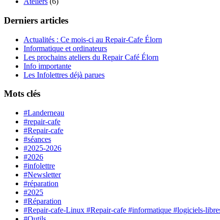
Ateliers
(6)
Derniers articles
Actualités : Ce mois-ci au Repair-Cafe Élorn
Informatique et ordinateurs
Les prochains ateliers du Repair Café Élorn
Info importante
Les Infolettres déjà parues
Mots clés
#Landerneau
#repair-cafe
#Repair-cafe
#séances
#2025-2026
#2026
#infolettre
#Newsletter
#réparation
#2025
#Réparation
#Repair-cafe-Linux #Repair-cafe #informatique #logiciels-lib
#Outils