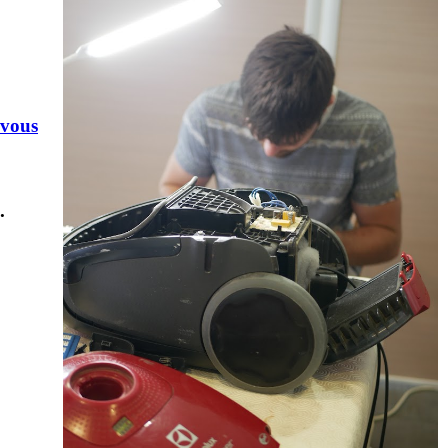
-vous
.