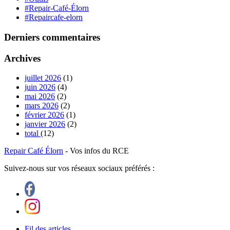
#Repair-Café-Élorn
#Repaircafe-elorn
Derniers commentaires
Archives
juillet 2026
(1)
juin 2026
(4)
mai 2026
(2)
mars 2026
(2)
février 2026
(1)
janvier 2026
(2)
total
(12)
Repair Café Élorn
- Vos infos du RCE
Suivez-nous sur vos réseaux sociaux préférés :
Fil des articles