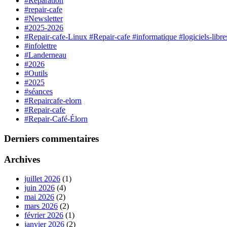
#Réparation
#repair-cafe
#Newsletter
#2025-2026
#Repair-cafe-Linux #Repair-cafe #informatique #logiciels-lib
#infolettre
#Landerneau
#2026
#Outils
#2025
#séances
#Repaircafe-elorn
#Repair-cafe
#Repair-Café-Élorn
Derniers commentaires
Archives
juillet 2026
(1)
juin 2026
(4)
mai 2026
(2)
mars 2026
(2)
février 2026
(1)
janvier 2026
(2)