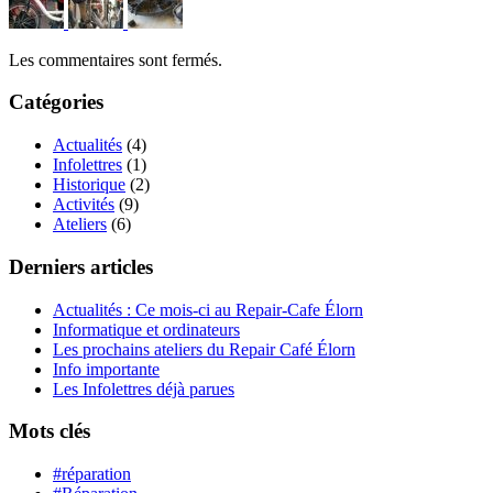
Les commentaires sont fermés.
Catégories
Actualités
(4)
Infolettres
(1)
Historique
(2)
Activités
(9)
Ateliers
(6)
Derniers articles
Actualités : Ce mois-ci au Repair-Cafe Élorn
Informatique et ordinateurs
Les prochains ateliers du Repair Café Élorn
Info importante
Les Infolettres déjà parues
Mots clés
#réparation