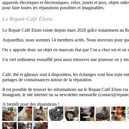
appareils électriques et électroniques, vélos, jouets et jeux, objets utile
pour faire toutes les réparations possibles et imaginables.
Le Repair-Café Élorn:
Le Repair Café Elorn existe depuis mars 2020 grâce notamment au Repa
Aujourdhui, nous sommes 14 membres actifs. Nous œuvrons pour que le
On y apporte donc un objet en mauvais état que l’on a chez soi et on s
Un viel ordinateur essoufflé peut aussi retrouver une jeunesse en y i
Café, thé et gâteaux sont à disposition, les échanges vont bon train en
partages de connaissances autour de la réparation.
Il est possible de trouver les informations sur le Repair Café Elorn v
Instagram, le site internet ou sa newsletter mensuelle (contact@repairc
A bientôt pour des réparations !