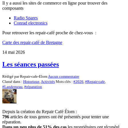
Il y a aussi les sites de commerce en ligne pour trouver des
composants
Radio Spares
Conrad electronics
Pour retrouver les repair-café proche de chez-vous :
Carte des repair-café de Bretagne
14 mai 2026
Les séances passées
Rédigé par Repair-cafe-Elorn
Aucun commentaire
Classé dans :
Historique
,
Activités
Mots clés :
#2026
,
#Repair-cafe
,
#Landerneau
,
#réparation
Depuis la création du Repair Café Élorn :
796
articles de tous genres ont été présentés pour tenter une
réparation.
Dans un peu plus de 51%
des cas
les propriétaires ont récupéré