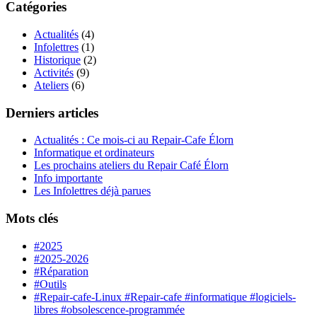
Catégories
Actualités
(4)
Infolettres
(1)
Historique
(2)
Activités
(9)
Ateliers
(6)
Derniers articles
Actualités : Ce mois-ci au Repair-Cafe Élorn
Informatique et ordinateurs
Les prochains ateliers du Repair Café Élorn
Info importante
Les Infolettres déjà parues
Mots clés
#2025
#2025-2026
#Réparation
#Outils
#Repair-cafe-Linux #Repair-cafe #informatique #logiciels-
libres #obsolescence-programmée